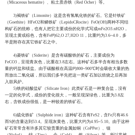
（Micaceous hematite）、粘土质赤铁（Red Ocher）等。
3)褐铁矿（Limonite）这是含有氢氧化铁的矿石。它是针铁矿
（Goethite）HFeO2和鳞铁矿（LepidoCRocite）FeO(OH)两种不同结
构矿石的统称，也有人把它主要成份的化学式写成mFe2O3.nH2O，
呈现土黄或棕色，含有Fe约62,O 27,H2O 11，比重约为3.6~4.0，多
半是附存在其它铁矿石之中。
4)菱铁矿（Siderite）是含有碳酸铁的矿石，主要成份为
FeCO3，呈现青灰色，比重在3.8左右。这种矿石多半含有相当多数
量的钙盐和镁盐。由于碳酸根在高温约800~900℃时会吸收大量的热
而放出二氧化碳，所以我们多半先把这一类矿石加以焙烧之后再加
入鼓风炉。
5)铁的硅酸盐矿（Silicate Iron）此类矿石是一种复合盐，没有
一定的化学式，成份的变化很大，一般呈现深绿色，比重为3.8左
右，含铁成份很低，是一种较差的铁矿石。
6)硫化铁矿（Sulphide iron）这种矿石含有FeS2，含Fe只有46.6
而S的含量达到53.4。呈现灰黄色，比重大约为4.95~5.10。由于这种
矿石常常含有许多其它较贵重的金属如铜（CoPPer）、镍
（Nickel）、锌（Zinc）、金（Gold）、银（Silver）等，所以常被