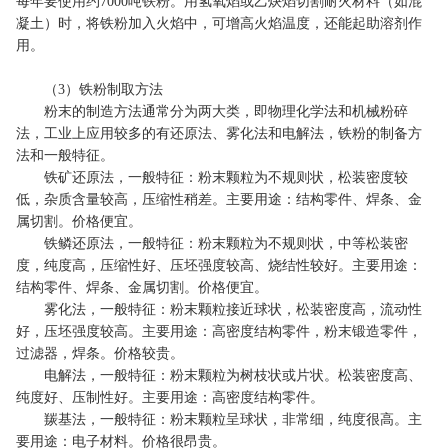
每年要使用约7000吨铁粉。用氢氧焰或乙炔焰切割耐火材料（如混
凝土）时，将铁粉加入火焰中，可增高火焰温度，还能起助溶剂作
用。
（3）铁粉制取方法
粉末的制造方法通常分为两大类，即物理化学法和机械粉碎
法，工业上应用较多的有还原法、雾化法和电解法，铁粉的制备方
法和一般特征。
铁矿还原法，一般特征：粉末颗粒为不规则状，松装密度较
低，杂质含量较高，压缩性稍差。主要用途：结构零件、焊条、金
属切割。价格便宜。
铁鳞还原法，一般特征：粉末颗粒为不规则状，中等松装密
度，纯度高，压缩性好、压坯强度较高、烧结性较好。主要用途：
结构零件、焊条、金属切割。价格便宜。
雾化法，一般特征：粉末颗粒接近球状，松装密度高，流动性
好，压坯强度较高。主要用途：高密度结构零件，粉末锻造零件，
过滤器，焊条。价格较贵。
电解法，一般特征：粉末颗粒为树枝状或片状。松装密度高、
纯度好、压制性好。主要用途：高密度结构零件。
羰基法，一般特征：粉末颗粒呈球状，非常细，纯度很高。主
要用途：电子材料。价格很昂贵。