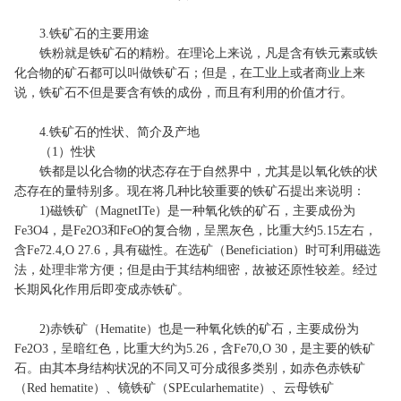
3.铁矿石的主要用途
铁粉就是铁矿石的精粉。在理论上来说，凡是含有铁元素或铁
化合物的矿石都可以叫做铁矿石；但是，在工业上或者商业上来
说，铁矿石不但是要含有铁的成份，而且有利用的价值才行。
4.铁矿石的性状、简介及产地
（1）性状
铁都是以化合物的状态存在于自然界中，尤其是以氧化铁的状
态存在的量特别多。现在将几种比较重要的铁矿石提出来说明：
1)磁铁矿（MagnetITe）是一种氧化铁的矿石，主要成份为
Fe3O4，是Fe2O3和FeO的复合物，呈黑灰色，比重大约5.15左右，
含Fe72.4,O 27.6，具有磁性。在选矿（Beneficiation）时可利用磁选
法，处理非常方便；但是由于其结构细密，故被还原性较差。经过
长期风化作用后即变成赤铁矿。
2)赤铁矿（Hematite）也是一种氧化铁的矿石，主要成份为
Fe2O3，呈暗红色，比重大约为5.26，含Fe70,O 30，是主要的铁矿
石。由其本身结构状况的不同又可分成很多类别，如赤色赤铁矿
（Red hematite）、镜铁矿（SPEcularhematite）、云母铁矿