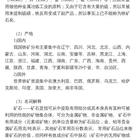
用做他种金属冶炼工业的原料；又由于它含有大量的硫，所以常被
用来提制硫磺，铁反而变成了副产品，所以事实上已不能称为铁矿
石矣。
（2）产地
1)国内
我国铁矿分布主要集中在辽宁、四川、河北、北京、山西、内
蒙古、山东、河南、湖北、云南、安徽等、吉林、黑龙江、上海、
江苏、浙江、福建、江西、湖南、广东、广西、海南、贵州、西
藏、陕西、甘肃、青海、宁夏和新疆等29个省、市、自治区。
2)国外
世界铁矿资源集中在澳大利亚、巴西、俄罗斯、乌克兰、哈萨
克斯坦、印度、美国、加拿大、南非等国。
（3）名词解释
矿石——矿石是指可从中提取有用组分或其本身具有某种可被
利用的性能的矿物集合体。可分为金属矿物、非金属矿物。 矿石中
有用成分（元素或矿物）的单位含量称为矿石品位，金、铂等贵金
属矿石用克/吨表示，其他矿石常用百分数表示。 常用矿石品位来衡
量矿石的价值，但同样有效成分矿石中脉石（矿石中的无用矿物或