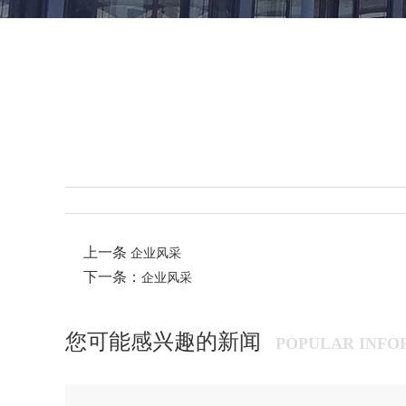
上一条
企业风采
下一条：
企业风采
您可能感兴趣的新闻
POPULAR INFO