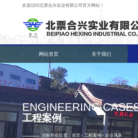
欢迎访问北票合兴实业有限公司官方网站！
网站首页
关于我们
ENGINEERING CASE
工程案例
当前所在位置：
首页
>
工程案例
>
企业风采