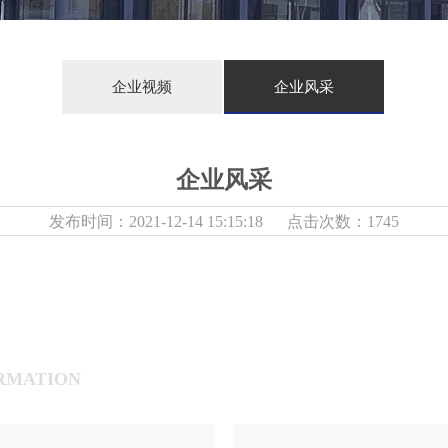
企业视频
企业风采
企业风采
发布时间：2021-12-14 15:15:18 点击次数：1745
RMATION