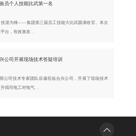
验员个人技能比武第一名
精益铸魂，技湛为锋——集团第三届员工技能大比武圆满收官。本次
示平台，有效激发…
兴公司开展现场技术答疑培训
电气有限公司技术专家团队应邀莅临合兴公司，开展了现场技术
提升我司电工对电气…